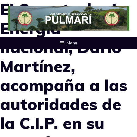
El Secretario de
Saltar
al
Energía
contenido
nacional, Darío
Menu
Martínez,
acompaña a las
autoridades de
la C.I.P. en su