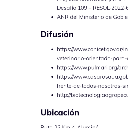
Desafío 109 – RESOL-202
ANR del Ministerio de Gobi
Difusión
https://www.conicet.gov.ar/
veterinario-orientado-para
https://www.pulmari.org/arc
https://www.casarosada.gob
frente-de-todos-nosotros-si
http://biotecnologiaagropec
Ubicación
Ruta 23 Km 4, Aluminé.