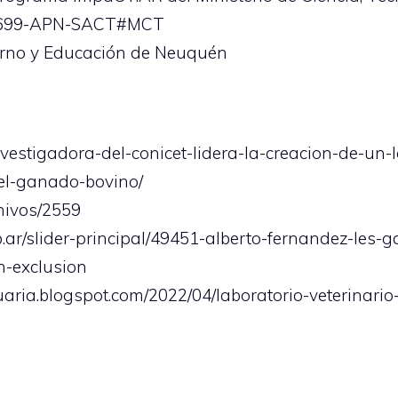
2-699-APN-SACT#MCT
erno y Educación de Neuquén
investigadora-del-conicet-lidera-la-creacion-de-un-
-el-ganado-bovino/
hivos/2559
.ar/slider-principal/49451-alberto-fernandez-les-
n-exclusion
uaria.blogspot.com/2022/04/laboratorio-veterinar