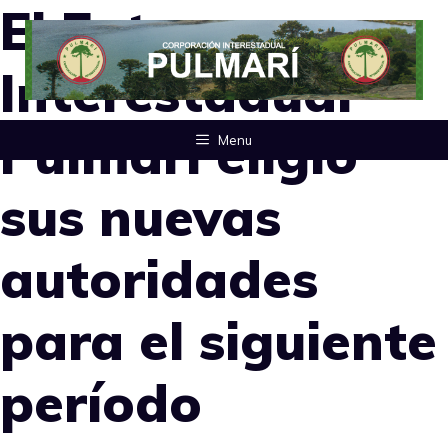
El Ente
Saltar
al
Interestadual
contenido
Pulmarí eligió
Menu
sus nuevas
autoridades
para el siguiente
período