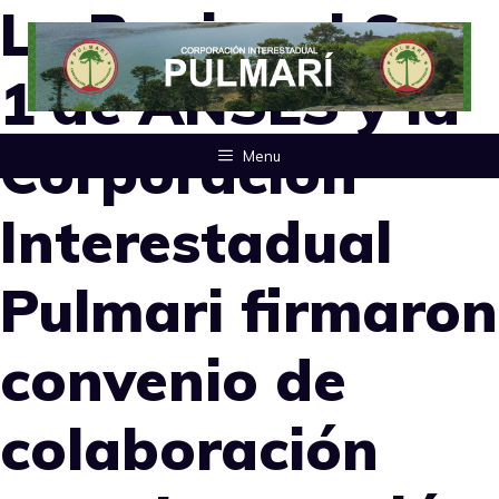
La Regional Sur
Saltar
al
1 de ANSES y la
contenido
Corporación
Menu
Interestadual
Pulmari firmaron
convenio de
colaboración