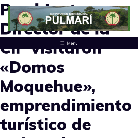
Presidenta y
Saltar
al
Director de la
contenido
CIP visitaron
Menu
«Domos
Moquehue»,
emprendimiento
turístico de