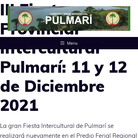
III Fiesta
Saltar
al
Provincial
contenido
Intercultural
Menu
Pulmarí: 11 y 12
de Diciembre
2021
La gran Fiesta Intercultural de Pulmarí se
realizará nuevamente en el Predio Ferial Regional