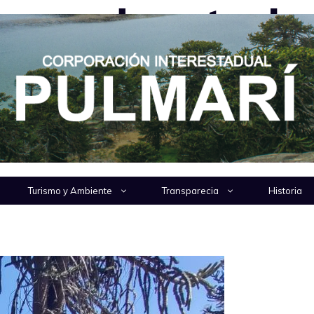
 acuerdo entre la
 Benigar
do entre la familia Zapata y la familia Quintonah
a resolución participaron autoridades de la …
Turismo y Ambiente
Transparecia
Historia