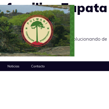
s familias Zapata
uel-Benigar (comunidad ñorkinko), solucionando de
Noticias
Contacto