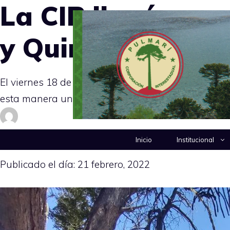
La CIP llegó a un
Saltar
al
y Quintonahuel –
contenido
El viernes 18 de febrero, firmamos un Acta Acuer
esta manera un conflicto de límite territorial. De l
Escrito por: pulmari
Inicio
Institucional
Publicado el día:
21 febrero, 2022