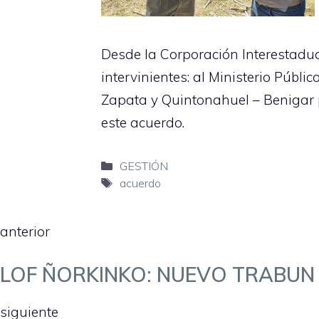
Desde la Corporación Interestadu
intervinientes: al Ministerio Públi
Zapata y Quintonahuel – Benigar p
este acuerdo.
Categorías
GESTIÓN
Etiquetas
acuerdo
anterior
LOF ÑORKINKO: NUEVO TRABUN 
siguiente