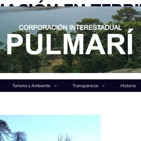
ACIÓN EN TERRI
agentes dependientes del Ministerio de Ambiente y D
 nativos llevado adelante por la …
Turismo y Ambiente
Transparecia
Historia