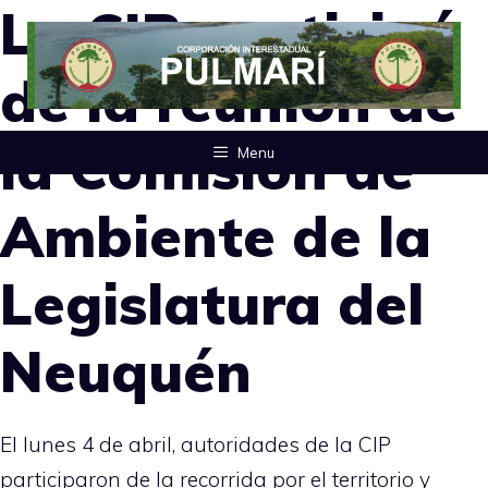
La CIP participó
Saltar
al
de la reunión de
contenido
la Comisión de
Menu
Ambiente de la
Legislatura del
Neuquén
El lunes 4 de abril, autoridades de la CIP
participaron de la recorrida por el territorio y