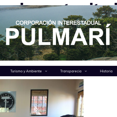
arios en territor
maron contratos con cuatro nuevos concesionarios 
servicios de embarcación en la zona de …
Turismo y Ambiente
Transparecia
Historia