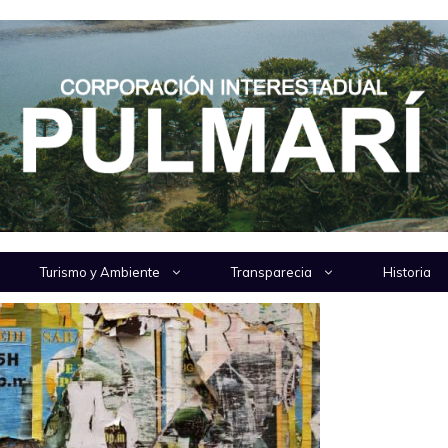
3 Heading Four H4 Heading Five H5 Heading Six 
this time …
Turismo y Ambiente
Transparecia
Historia