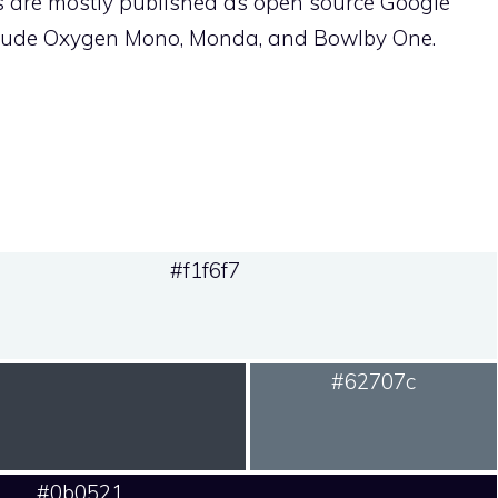
ns are mostly published as open source Google
include Oxygen Mono, Monda, and Bowlby One.
#f1f6f7
#62707c
#0b0521