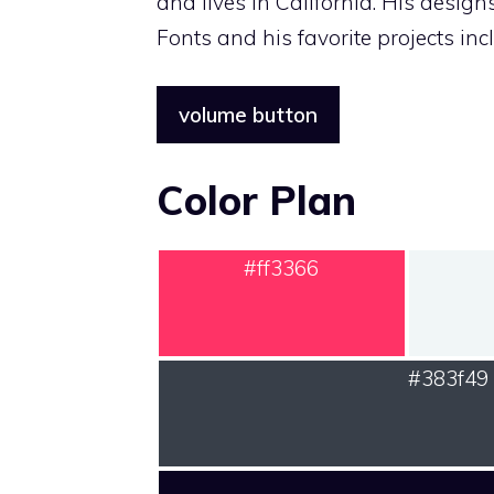
and lives in California. His desig
Fonts and his favorite projects 
volume button
Color Plan
#ff3366
#383f49