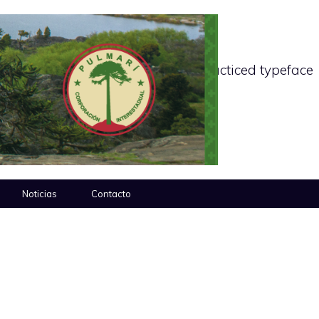
H6 Font: Muli Vernon Adams practiced typeface
Noticias
Contacto