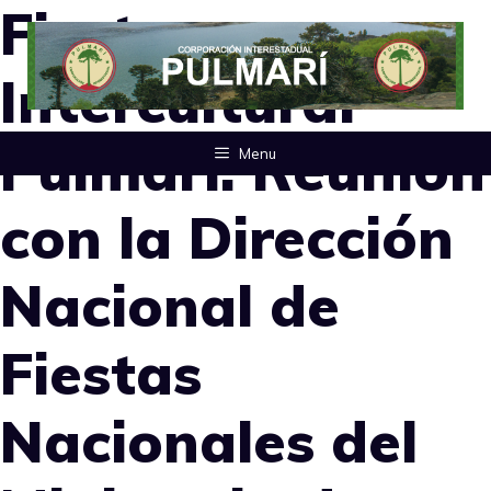
Fiesta
Saltar
al
Intercultural
contenido
Pulmarí: Reunión
Menu
con la Dirección
Nacional de
Fiestas
Nacionales del