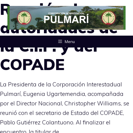
Reunión de
Saltar
al
autoridades de
contenido
la C.I.P. y del
Menu
COPADE
La Presidenta de la Corporación Interestadual
Pulmarí, Eugenia Ugartemendia, acompañada
por el Director Nacional, Christopher Williams, se
reunió con el secretario de Estado del COPADE,
Pablo Gutiérrez Colantuono. Al finalizar el
encuentro, la titular de …